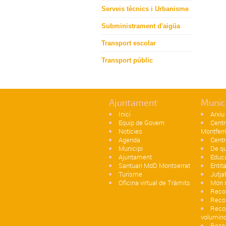
Serveis tècnics i Urbanisme
Subministrament d'aigüa
Transport escolar
Transport públic
Ajuntament
Munic
Inici
Arxiu
Equip de Govern
Centr
Notícies
Montferr
Agenda
Centr
Municipi
De qu
Ajuntament
Educ
Santuari MdD Montserrat
Entit
Turisme
Jutja
Oficina virtual de Tràmits
Món r
Recol
Reco
Recol
volumin
Ress