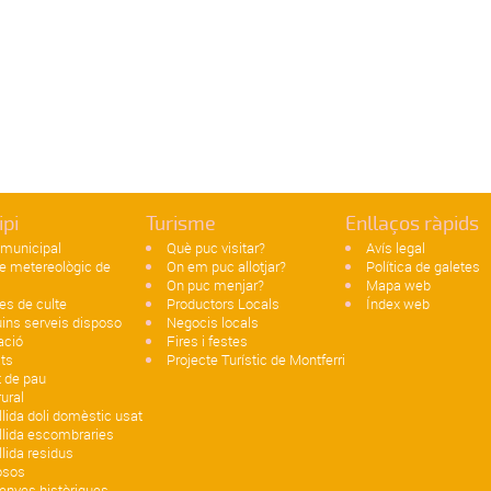
ipi
Turisme
Enllaços ràpids
 municipal
Què puc visitar?
Avís legal
e metereològic de
On em puc allotjar?
Política de galetes
i
On puc menjar?
Mapa web
es de culte
Productors Locals
Índex web
ins serveis disposo
Negocis locals
ació
Fires i festes
ats
Projecte Turístic de Montferri
t de pau
ural
lida doli domèstic usat
llida escombraries
lida residus
osos
enyes històriques