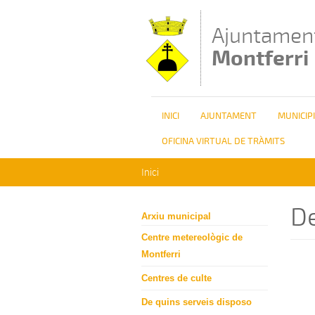
Vés al contingut
Ajuntamen
Montferri
INICI
AJUNTAMENT
MUNICIPI
OFICINA VIRTUAL DE TRÀMITS
Esteu aquí
Inici
De
Arxiu municipal
Centre metereològic de
Montferri
Centres de culte
De quins serveis disposo