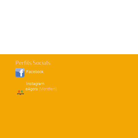
Perfils Socials
Facebook
Instagram
eAgora
(Montferri)