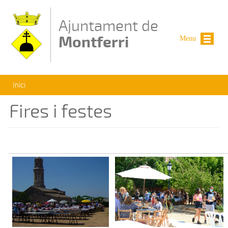
Vés al contingut
Ajuntament de
Montferri
Menu
Esteu aquí
Inici
Fires i festes