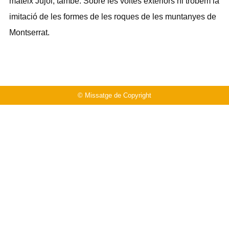
mateix Jujol, també. Sobre les voltes exteriors hi trobem la
imitació de les formes de les roques de les muntanyes de
Montserrat.
© Missatge de Copyright