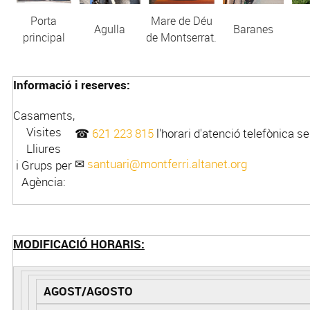
Porta
Mare de Déu
Agulla
Baranes
principal
de Montserrat.
Informació i reserves:
Casaments,
Visites
☎
621 223 815
l'horari d'atenció telefònica s
Lliures
✉
santuari@montferri.altanet.org
i Grups per
Agència:
MODIFICACIÓ HORARIS:
AGOST/AGOSTO