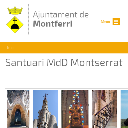
Vés al contingut
Ajuntament de
Montferri
Menu
Esteu aquí
Inici
Santuari MdD Montserrat