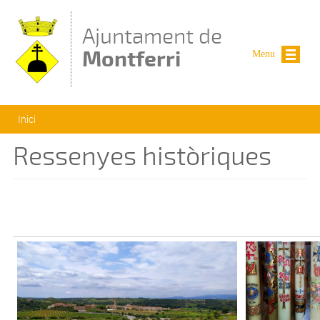
Vés al contingut
Ajuntament de
Montferri
Menu
Esteu aquí
Inici
Ressenyes històriques