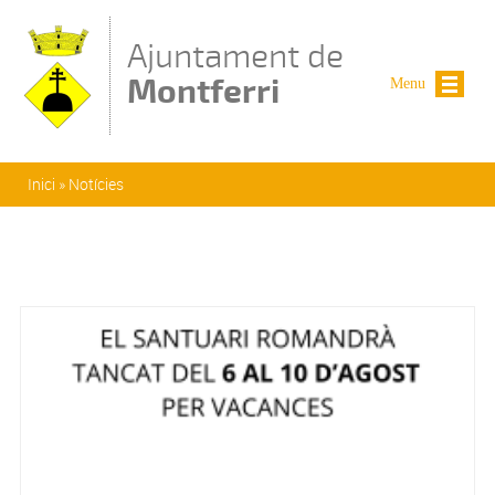
Vés al contingut
Ajuntament de
Montferri
Menu
Esteu aquí
Inici
»
Notícies