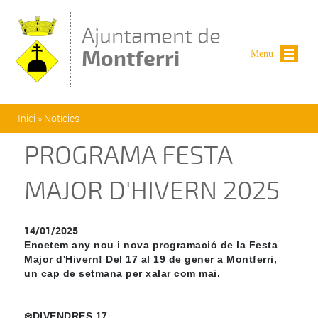
Vés al contingut
Ajuntament de
Montferri
Menu
Esteu aquí
Inici
»
Notícies
PROGRAMA FESTA
MAJOR D'HIVERN 2025
14/01/2025
Encetem any nou i nova programació de la Festa
Major d'Hivern! Del 17 al 19 de gener a Montferri,
un cap de setmana per xalar com mai.
❄️DIVENDRES 17