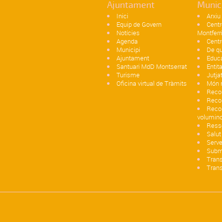
Ajuntament
Munic
Inici
Arxiu
Equip de Govern
Centr
Notícies
Montferr
Agenda
Centr
Municipi
De qu
Ajuntament
Educ
Santuari MdD Montserrat
Entit
Turisme
Jutja
Oficina virtual de Tràmits
Món r
Recol
Reco
Recol
volumin
Ress
Salut
Serve
Subm
Trans
Trans