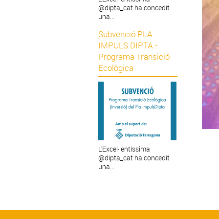
@dipta_cat ha concedit
una...
Subvenció PLA
IMPULS DIPTA -
Programa Transició
Ecològica
L'Excel·lentíssima
@dipta_cat ha concedit
una...