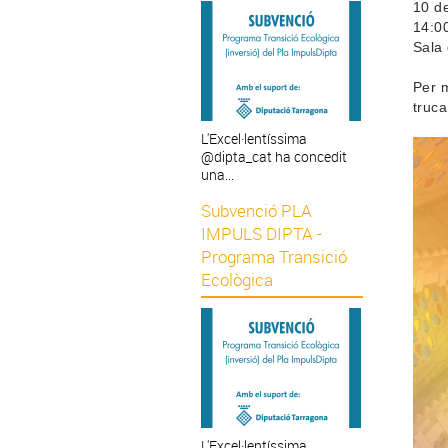
10 d
14:0
Sala
Per m
truca
L'Excel·lentíssima
@dipta_cat ha concedit
una...
Subvenció PLA
IMPULS DIPTA -
Programa Transició
Ecològica
L'Excel·lentíssima