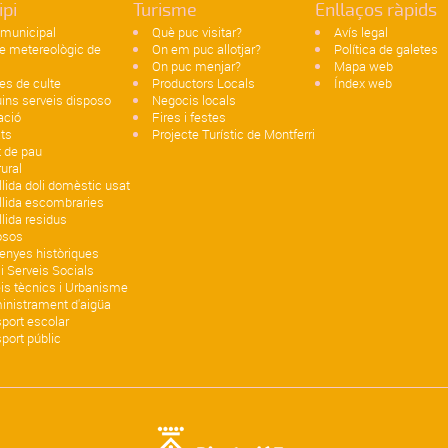
ipi
Turisme
Enllaços ràpids
 municipal
Què puc visitar?
Avís legal
e metereològic de
On em puc allotjar?
Política de galetes
i
On puc menjar?
Mapa web
es de culte
Productors Locals
Índex web
ins serveis disposo
Negocis locals
ació
Fires i festes
ats
Projecte Turístic de Montferri
t de pau
ural
lida doli domèstic usat
llida escombraries
lida residus
osos
enyes històriques
 i Serveis Socials
is tècnics i Urbanisme
inistrament d'aigüa
port escolar
port públic