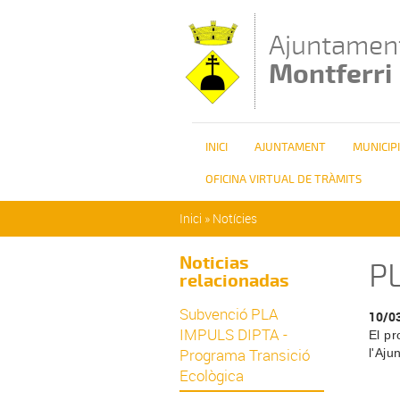
Vés al contingut
Ajuntamen
Montferri
INICI
AJUNTAMENT
MUNICIPI
OFICINA VIRTUAL DE TRÀMITS
Esteu aquí
Inici
»
Notícies
Noticias
PL
relacionadas
Subvenció PLA
10/0
IMPULS DIPTA -
El pr
Programa Transició
l'Aju
Ecològica